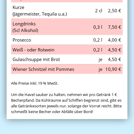
Kurze
2 cl
2,50 €
(Jägermeister, Tequila u.a.)
Longdrinks
0,3 l
7,50 €
(5cl Alkohol)
Prosecco
0,2 l
4,00 €
Weiß - oder Rotwein
0,2 l
4,50 €
Gulaschsuppe mit Brot
je
4,50 €
Wiener Schnitzel mit Pommes
je
10,90 €
Alle Preise inkl. 19 % MwSt.
Um die Havel sauber zu halten, nehmen wir pro Getränk 1 €
Becherpfand. Da Kühlräume auf Schiffen begrenzt sind, gibt es
alle Getränkesorten jeweils nur, solange der Vorrat reicht. Bitte
schmeißt keine Becher oder Abfälle über Bord!